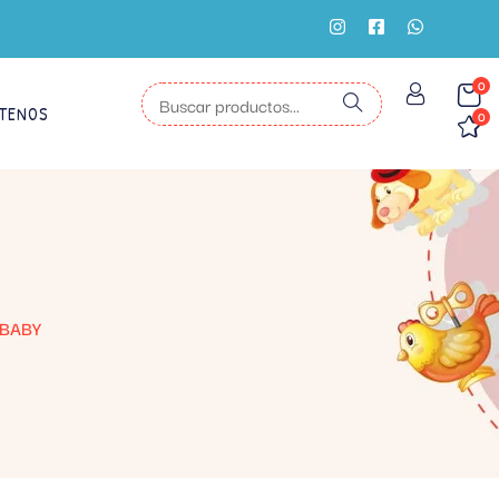
0
TENOS
0
EBABY