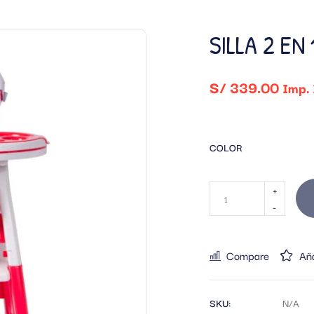
SILLA 2 EN
S/
339.00
Imp. 
COLOR
Compare
Aña
SKU:
N/A