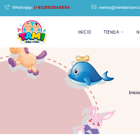
Whatsapp:
(+51)952945554
ventas@tiendastami.
INICIO
TIENDA
N
Inicio