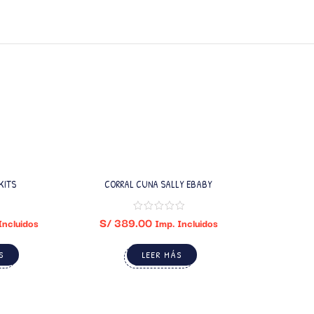
KITS
CORRAL CUNA SALLY EBABY
SILLA 
S/
389.00
Incluidos
Imp. Incluidos
S
LEER MÁS