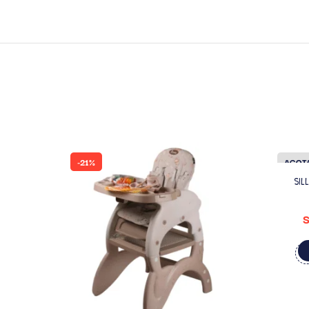
-21%
AGOT
SIL
S