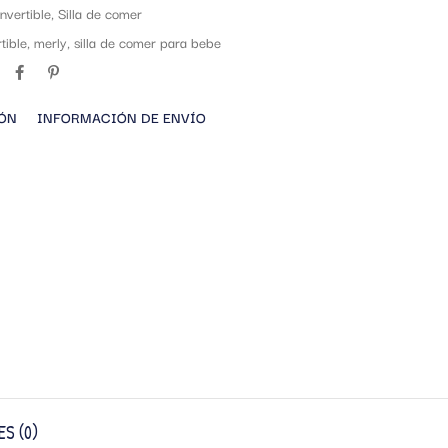
onvertible
,
Silla de comer
tible
,
merly
,
silla de comer para bebe
IÓN
INFORMACIÓN DE ENVÍO
S (0)