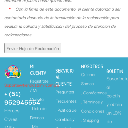
extender el plazo hasta quince días.
*
Con la firma de este documento, el cliente autoriza a ser
contactado después de la tramitación de la reclamación para
evaluar la calidad y satisfacción del proceso de atención de
reclamaciones.
MI
NOSOTROS
SERVICIO
BOLETIN
CUENTA
Quienes
AL
Suscríbet
Registrate
Somos
CLIENTE
Soporte@tiendastami.com.pe
al
/ Mi
+ (51)
Preguntas
Contáctanos
boletín
Cuenta
952945554
Frecuentes
Términos y
y obtén
Lista de
Héroes
Politica de
Condiciones
un 10%
Deseos
Civiles
Cambios y
Shipping
de
Mis
146 y