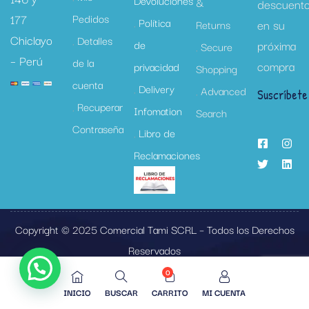
Devoluciones
&
descuent
177
Pedidos
Política
en su
Returns
Chiclayo
Detalles
de
próxima
Secure
– Perú
de la
compra
privacidad
Shopping
cuenta
Delivery
Advanced
Suscríbete
Recuperar
Infomation
Search
Contraseña
Libro de
Reclamaciones
Copyright © 2025 Comercial Tami SCRL – Todos los Derechos
Reservados
0
INICIO
BUSCAR
CARRITO
MI CUENTA