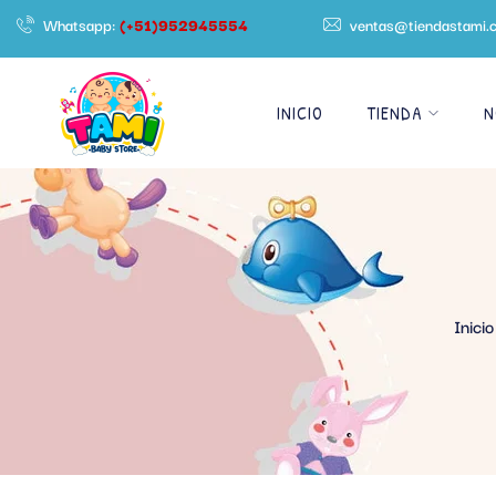
Whatsapp:
(+51)952945554
ventas@tiendastami.
INICIO
TIENDA
N
Inicio