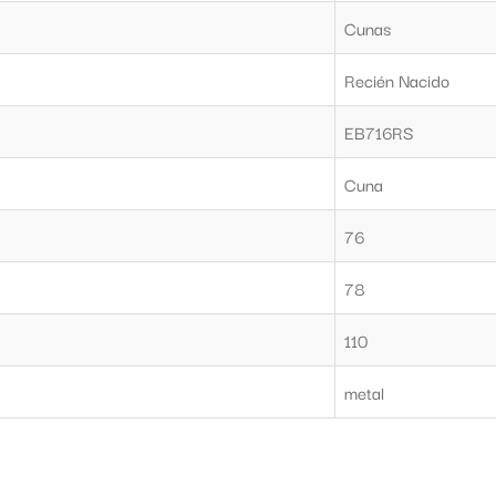
Cunas
Recién Nacido
EB716RS
Cuna
76
78
110
metal