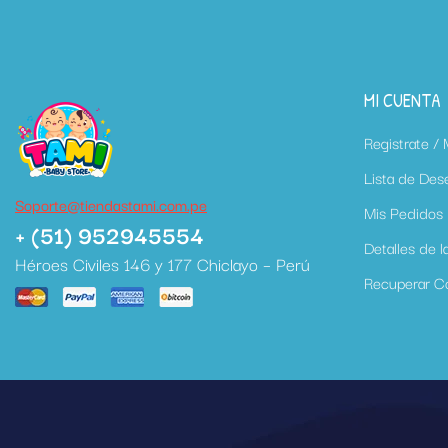
MI CUENTA
Registrate /
Lista de Des
Soporte@tiendastami.com.pe
Mis Pedidos
+ (51) 952945554
Detalles de l
Héroes Civiles 146 y 177 Chiclayo – Perú
Recuperar C