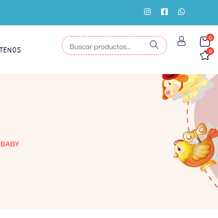
0
TENOS
0
EBABY