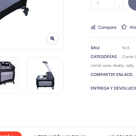
Compare
Aña
SKU:
N/A
CATEGORÍAS
Corral
corral cuna
,
ebaby
,
sally
COMPARTIR ENLACE:
ENTREGA Y DEVOLUC