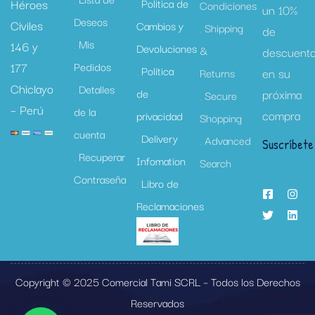
Héroes
Politica de
Condiciones
un 10%
Deseos
Civiles
Cambios y
Shipping
de
Mis
146 y
Devoluciones
&
descuent
177
Pedidos
Política
en su
Returns
Chiclayo
Detalles
de
próxima
Secure
– Perú
de la
compra
privacidad
Shopping
cuenta
Delivery
Advanced
Suscríbete
Recuperar
Infomation
Search
Contraseña
Libro de
Reclamaciones
Copyright © 2025 Comercial Tami SCRL – Todos los Derechos
Reservados