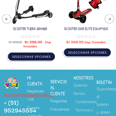
SCOOTER TIJERA GRANDE
SCOOTER OXIE ELITE EQUIPADO
S/
299.00
S/
269.00
S/
369.00
Imp.
Imp. Incluidos
Incluidos
SELECCIONAR OPCIONES
SELECCIONAR OPCIONES
MI
NOSOTROS
SERVICIO
BOLETIN
CUENTA
Quienes
AL
Suscríbet
Registrate
Somos
CLIENTE
Soporte@tiendastami.com.pe
al
/ Mi
+ (51)
Preguntas
Contáctanos
boletín
Cuenta
952945554
Frecuentes
Términos y
y obtén
Lista de