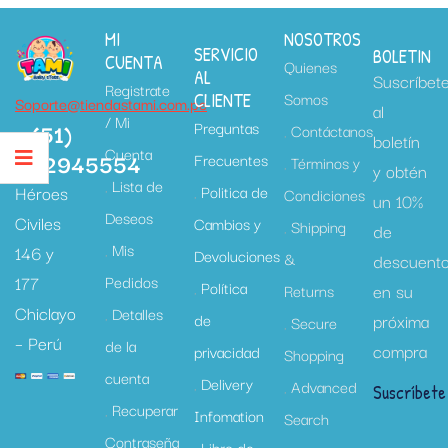
MI
NOSOTROS
SERVICIO
BOLETIN
CUENTA
Quienes
AL
Suscríbet
Registrate
Somos
CLIENTE
Soporte@tiendastami.com.pe
al
/ Mi
+ (51)
Preguntas
Contáctanos
boletín
Cuenta
952945554
Frecuentes
Términos y
y obtén
Lista de
Héroes
Politica de
Condiciones
un 10%
Deseos
Civiles
Cambios y
Shipping
de
Mis
146 y
Devoluciones
&
descuent
177
Pedidos
Política
en su
Returns
Chiclayo
Detalles
de
próxima
Secure
– Perú
de la
compra
privacidad
Shopping
cuenta
Delivery
Advanced
Suscríbete
Recuperar
Infomation
Search
Contraseña
Libro de