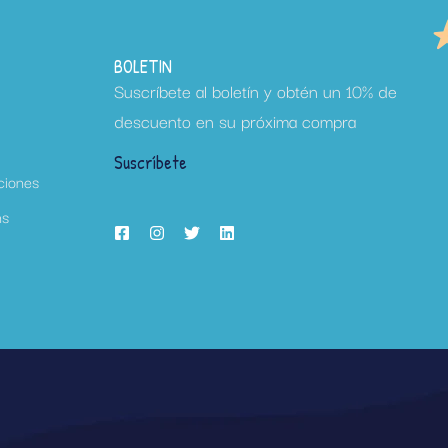
BOLETIN
Suscríbete al boletín y obtén un 10% de
descuento en su próxima compra
Suscríbete
ciones
ns
h