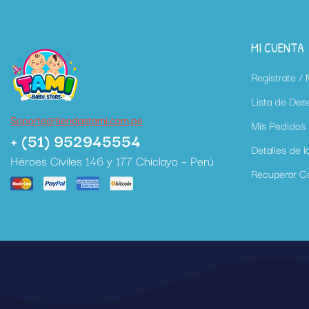
MI CUENTA
Registrate /
Lista de Des
Soporte@tiendastami.com.pe
Mis Pedidos
+ (51) 952945554
Detalles de l
Héroes Civiles 146 y 177 Chiclayo – Perú
Recuperar C