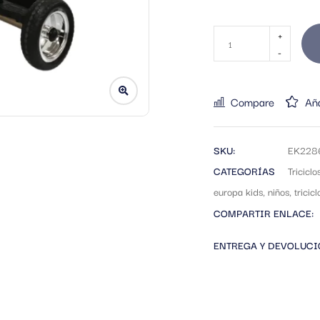
Compare
Aña
SKU:
EK228
CATEGORÍAS
Triciclo
europa kids
,
niños
,
tricicl
COMPARTIR ENLACE:
ENTREGA Y DEVOLUC