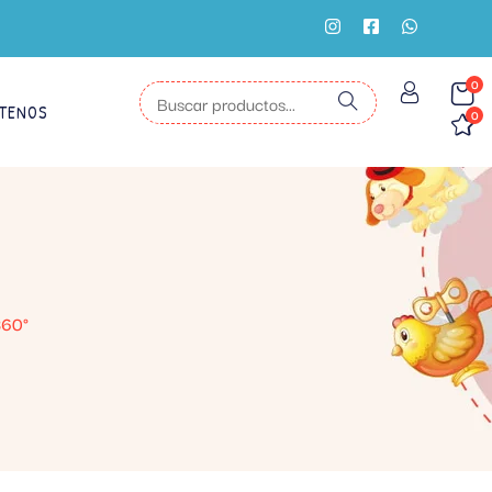
0
TENOS
0
360°