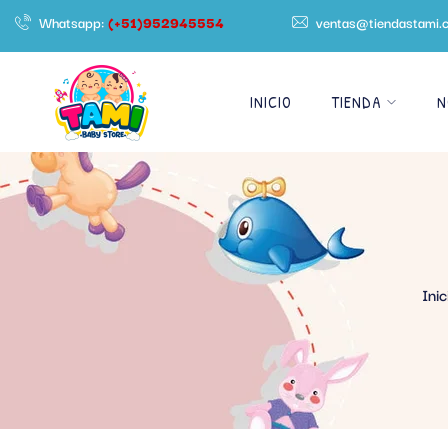
Whatsapp:
(+51)952945554
ventas@tiendastami.
INICIO
TIENDA
N
Inic