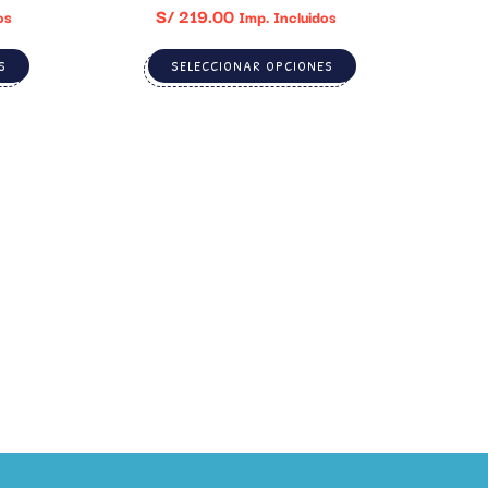
S/
219.00
os
Imp. Incluidos
S
SELECCIONAR OPCIONES
CO