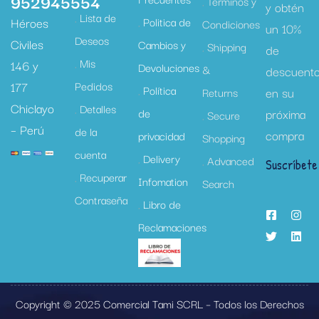
952945554
Términos y
y obtén
Lista de
Héroes
Politica de
Condiciones
un 10%
Deseos
Civiles
Cambios y
Shipping
de
Mis
146 y
Devoluciones
&
descuent
177
Pedidos
Política
en su
Returns
Chiclayo
Detalles
de
próxima
Secure
– Perú
de la
compra
privacidad
Shopping
cuenta
Delivery
Advanced
Suscríbete
Recuperar
Infomation
Search
Contraseña
Libro de
Reclamaciones
Copyright © 2025 Comercial Tami SCRL – Todos los Derechos