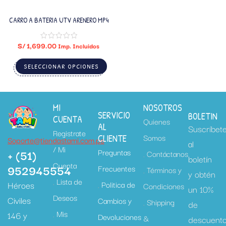
CARRO A BATERIA UTV ARENERO MP4
S/
1,699.00
Imp. Incluidos
SELECCIONAR OPCIONES
MI
NOSOTROS
SERVICIO
BOLETIN
CUENTA
Quienes
AL
Suscríbet
Registrate
Somos
CLIENTE
Soporte@tiendastami.com.pe
al
/ Mi
+ (51)
Preguntas
Contáctanos
boletín
Cuenta
952945554
Frecuentes
Términos y
y obtén
Lista de
Héroes
Politica de
Condiciones
un 10%
Deseos
Civiles
Cambios y
Shipping
de
Mis
146 y
Devoluciones
&
descuent