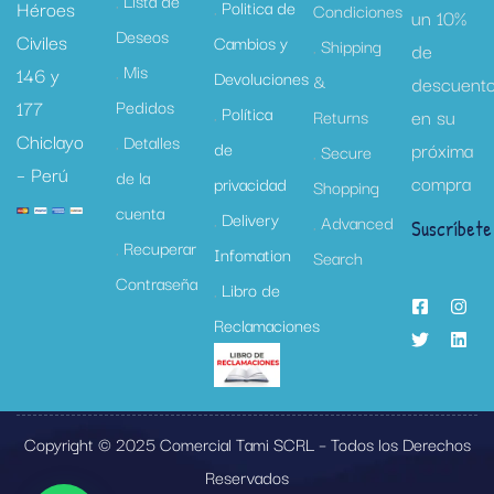
Lista de
Héroes
Politica de
Condiciones
un 10%
Deseos
Civiles
Cambios y
Shipping
de
Mis
146 y
Devoluciones
&
descuent
177
Pedidos
Política
en su
Returns
Chiclayo
Detalles
de
próxima
Secure
– Perú
de la
compra
privacidad
Shopping
cuenta
Delivery
Advanced
Suscríbete
Recuperar
Infomation
Search
Contraseña
Libro de
Reclamaciones
Copyright © 2025 Comercial Tami SCRL – Todos los Derechos
Reservados