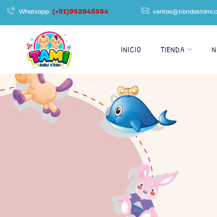
Whatsapp:
(+51)952945554
ventas@tiendastami.
INICIO
TIENDA
N