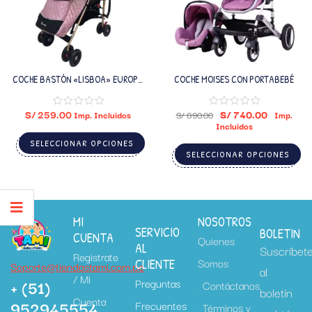
COCHE BASTÓN «LISBOA» EUROPA
COCHE MOISES CON PORTABEBÉ
KIDS
S/
259.00
S/
740.00
Imp. Incluidos
S/
890.00
Imp.
Incluidos
SELECCIONAR OPCIONES
SELECCIONAR OPCIONES
MI
NOSOTROS
SERVICIO
BOLETIN
CUENTA
Quienes
AL
Suscríbet
Registrate
Somos
CLIENTE
Soporte@tiendastami.com.pe
al
/ Mi
+ (51)
Preguntas
Contáctanos
boletín
Cuenta
952945554
Frecuentes
Términos y