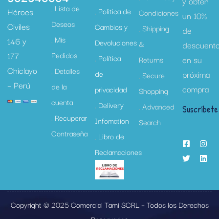
y obtén
Lista de
Héroes
Politica de
Condiciones
un 10%
Deseos
Civiles
Cambios y
Shipping
de
Mis
146 y
Devoluciones
&
descuent
177
Pedidos
Política
en su
Returns
Chiclayo
Detalles
de
próxima
Secure
– Perú
de la
compra
privacidad
Shopping
cuenta
Delivery
Advanced
Suscríbete
Recuperar
Infomation
Search
Contraseña
Libro de
Reclamaciones
Copyright © 2025 Comercial Tami SCRL – Todos los Derechos
Reservados