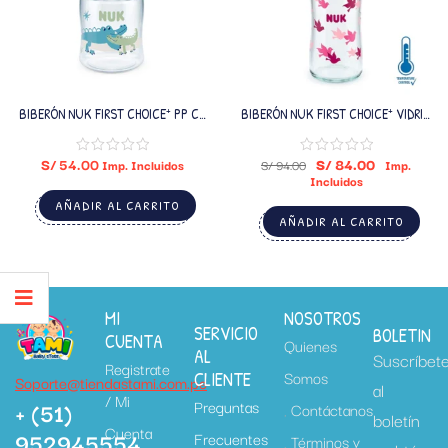
BIBERÓN NUK FIRST CHOICE⁺ PP CT
BIBERÓN NUK FIRST CHOICE⁺ VIDRIO
150ML NIÑO
CT 240ML NIÑA
S/
54.00
S/
84.00
Imp. Incluidos
S/
94.00
Imp.
Incluidos
AÑADIR AL CARRITO
AÑADIR AL CARRITO
MI
NOSOTROS
SERVICIO
BOLETIN
CUENTA
Quienes
AL
Suscríbet
Registrate
Somos
CLIENTE
Soporte@tiendastami.com.pe
al
/ Mi
+ (51)
Preguntas
Contáctanos
boletín
Cuenta
952945554
Frecuentes
Términos y