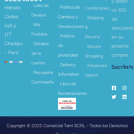
y obtén
Lista de
Héroes
Politica de
Condiciones
un 10%
Deseos
Civiles
Cambios y
Shipping
de
Mis
146 y
Devoluciones
&
descuent
177
Pedidos
Política
en su
Returns
Chiclayo
Detalles
de
próxima
Secure
– Perú
de la
compra
privacidad
Shopping
cuenta
Delivery
Advanced
Suscríbete
Recuperar
Infomation
Search
Contraseña
Libro de
Reclamaciones
Copyright © 2025 Comercial Tami SCRL – Todos los Derechos
Reservados