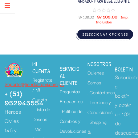
ANDADOR PARA BEBÉ ELEFANTE
S/
109.00
S/
139.00
Imp.
Incluidos
SELECCIONAR OPCIONES
MI
NOSOTROS
SERVICIO
BOLETIN
CUENTA
Quienes
AL
Suscríbet
Registrate
Somos
CLIENTE
Soporte@tiendastami.com.pe
al
/ Mi
+ (51)
Preguntas
Contáctanos
boletín
Cuenta
952945554
Frecuentes
Términos y
y obtén
Lista de
Héroes
Politica de
Condiciones
un 10%
Deseos
Civiles
Cambios y
Shipping
de
Mis
146 y
Devoluciones
&
descuent