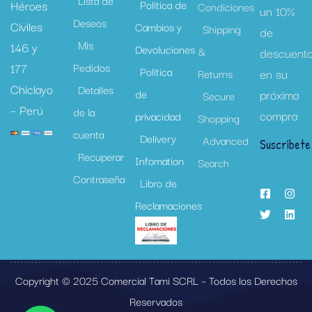
Lista de
Héroes
Politica de
Condiciones
un 10%
Deseos
Civiles
Cambios y
Shipping
de
Mis
146 y
Devoluciones
&
descuent
177
Pedidos
Política
en su
Returns
Chiclayo
Detalles
de
próxima
Secure
– Perú
de la
compra
privacidad
Shopping
cuenta
Delivery
Advanced
Suscríbete
Recuperar
Infomation
Search
Contraseña
Libro de
Reclamaciones
Copyright © 2025 Comercial Tami SCRL – Todos los Derechos
Reservados